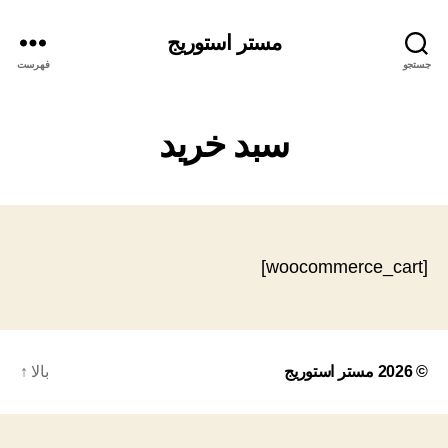
مستر استوریج
جستجو
فهرست
سبد خرید
[woocommerce_cart]
© 2026
مستر استوریج
بالا
↑