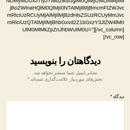
NDMyMDUxJTIyJTIwd2lkdGglM0QlMjI2MDAlMjIlM
jBoZWlnaHQlM0QlMjI0NTAlMjIlMjBmcmFtZWJvc
mRlciUzRCUyMjAlMjIlMjBzdHlsZSUzRCUyMmJvc
mRlciUzQTAlMjIlMjBhbGxvd2Z1bGxzY3JlZW4lM0
UlM0MlMkZpZnJhbWUlM0U=”][/vc_column]
[/vc_row]
دیدگاهتان را بنویسید
نشانی ایمیل شما منتشر نخواهد شد.
بخش‌های موردنیاز علامت‌گذاری شده‌اند
*
دیدگاه
*