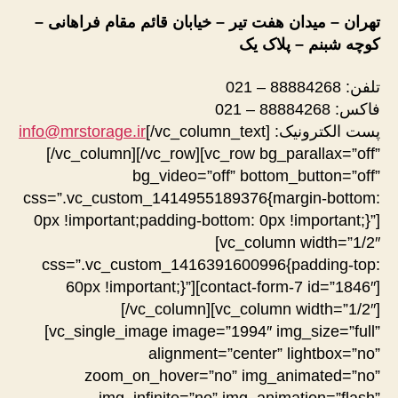
تهران – میدان هفت تیر – خیابان قائم مقام فراهانی –
کوچه شبنم – پلاک یک
تلفن: 88884268 – 021
فاکس: 88884268 – 021
پست الکترونیک:
[/vc_column_text]
info@mrstorage.ir
[/vc_column][/vc_row][vc_row bg_parallax=”off”
bg_video=”off” bottom_button=”off”
css=”.vc_custom_1414955189376{margin-bottom:
0px !important;padding-bottom: 0px !important;}”]
[vc_column width=”1/2″
css=”.vc_custom_1416391600996{padding-top:
60px !important;}”][contact-form-7 id=”1846″]
[/vc_column][vc_column width=”1/2″]
[vc_single_image image=”1994″ img_size=”full”
alignment=”center” lightbox=”no”
zoom_on_hover=”no” img_animated=”no”
img_infinite=”no” img_animation=”flash”