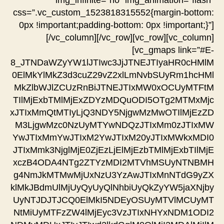
css=”.vc_custom_1523818315552{margin-bottom:
0px !important;padding-bottom: 0px !important;}”]
[/vc_column][/vc_row][vc_row][vc_column]
[vc_gmaps link=”#E-
8_JTNDaWZyYW1lJTIwc3JjJTNEJTIyaHR0cHMlM
0ElMkYlMkZ3d3cuZ29vZ2xlLmNvbSUyRm1hcHMl
MkZlbWJlZCUzRnBiJTNEJTIxMW0xOCUyMTFtM
TIlMjExbTMlMjExZDYzMDQuODI5OTg2MTMxMjc
xJTIxMmQtMTIyLjQ3NDY5NjgwMzMwOTIlMjEzZD
M3LjgwMzc0NzUyMTYwNDQzJTIxMm0zJTIxMW
YwJTIxMmYwJTIxM2YwJTIxM20yJTIxMWkxMDI0
JTIxMmk3NjglMjE0ZjEzLjElMjEzbTMlMjExbTIlMjE
xczB4ODA4NTg2ZTYzMDI2MTVhMSUyNTNBMH
g4NmJkMTMwMjUxNzU3YzAwJTIxMnNTdG9yZX
klMkJBdmUlMjUyQyUyQlNhbiUyQkZyYW5jaXNjby
UyNTJDJTJCQ0ElMkI5NDEyOSUyMTVlMCUyMT
NtMiUyMTFzZW4lMjEyc3VzJTIxNHYxNDM1ODI2