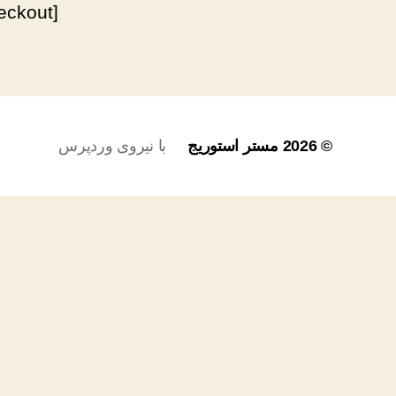
[woocommerce_checkout]
© 2026
مستر استوریج
با نیروی وردپرس