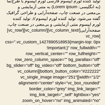
تولید کننده لورم ایپسوم فارسی لورم ایپسوم یا طرح‌نما
(به انگلیسی: Lorem ipsum) به متنی آزمایشی و
بی‌معنی در صنعت چاپ، صفحه‌آرایی و طراحی گرافیک
گفته می‌شود. تولید کننده لورم ایپسوم’s, تولید کننده
لورم ایپسوم متنی آزمایشی و بی‌معنی در صنعت چاپ،
صفحه‌آرایی[/vc_column_text][/vc_column][/vc_row]
[vc_row
css=”.vc_custom_1427890518953{margin-top: 0px
!important;}” row_fullwidth=””
row_vertical_center=”” row_fullheight=””
row_zero_column_space=”” bg_parallax=”off”
bg_slider=”off” bg_video=”off” bottom_button=”off”
bottom_button_color=”#222222″][vc_column
width=”1/2″][vc_single_image image=”251″
alignment=”center” style=”vc_box_rounded”
border_color=”grey” img_link_large=””
img_link_target=”_self” lightbox=”yes”
zoom_on_hover=”no” img_animated=”no”