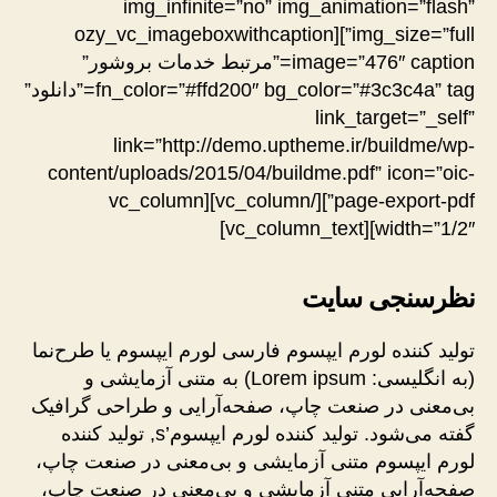
img_infinite=”no” img_animation=”flash”
img_size=”full”][ozy_vc_imageboxwithcaption
image=”476″ caption=”مرتبط خدمات بروشور”
fn_color=”#ffd200″ bg_color=”#3c3c4a” tag=”دانلود”
link_target=”_self”
link=”http://demo.uptheme.ir/buildme/wp-
content/uploads/2015/04/buildme.pdf” icon=”oic-
page-export-pdf”][/vc_column][vc_column
width=”1/2″][vc_column_text]
نظرسنجی سایت
تولید کننده لورم ایپسوم فارسی لورم ایپسوم یا طرح‌نما
(به انگلیسی: Lorem ipsum) به متنی آزمایشی و
بی‌معنی در صنعت چاپ، صفحه‌آرایی و طراحی گرافیک
گفته می‌شود. تولید کننده لورم ایپسوم’s, تولید کننده
لورم ایپسوم متنی آزمایشی و بی‌معنی در صنعت چاپ،
صفحه‌آرایی متنی آزمایشی و بی‌معنی در صنعت چاپ،