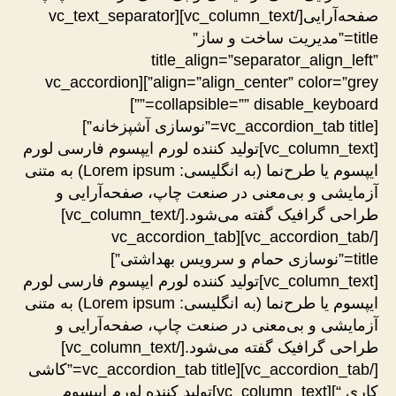
صفحه‌آرایی[/vc_column_text][vc_text_separator
title=”مدیریت ساخت و ساز”
title_align=”separator_align_left”
align=”align_center” color=”grey”][vc_accordion
collapsible=”” disable_keyboard=””]
[vc_accordion_tab title=”نوسازی آشپزخانه”]
[vc_column_text]تولید کننده لورم ایپسوم فارسی لورم
ایپسوم یا طرح‌نما (به انگلیسی: Lorem ipsum) به متنی
آزمایشی و بی‌معنی در صنعت چاپ، صفحه‌آرایی و
طراحی گرافیک گفته می‌شود.[/vc_column_text]
[/vc_accordion_tab][vc_accordion_tab
title=”نوسازی حمام و سرویس بهداشتی”]
[vc_column_text]تولید کننده لورم ایپسوم فارسی لورم
ایپسوم یا طرح‌نما (به انگلیسی: Lorem ipsum) به متنی
آزمایشی و بی‌معنی در صنعت چاپ، صفحه‌آرایی و
طراحی گرافیک گفته می‌شود.[/vc_column_text]
[/vc_accordion_tab][vc_accordion_tab title=”کاشی
کاری “][vc_column_text]تولید کننده لورم ایپسوم